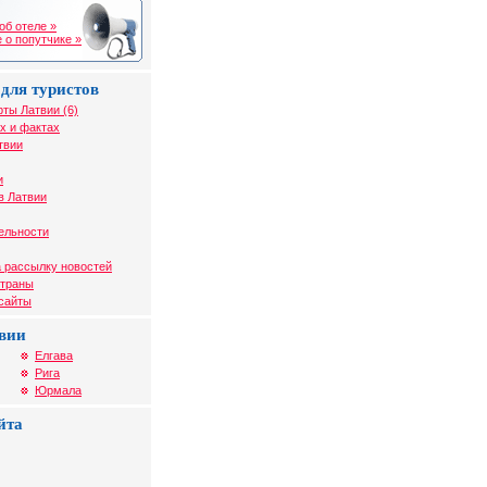
об отеле »
 о попутчике »
для туристов
рты Латвии (6)
х и фактах
твии
и
в Латвии
ельности
 рассылку новостей
страны
 сайты
вии
Елгава
Рига
Юрмала
йта