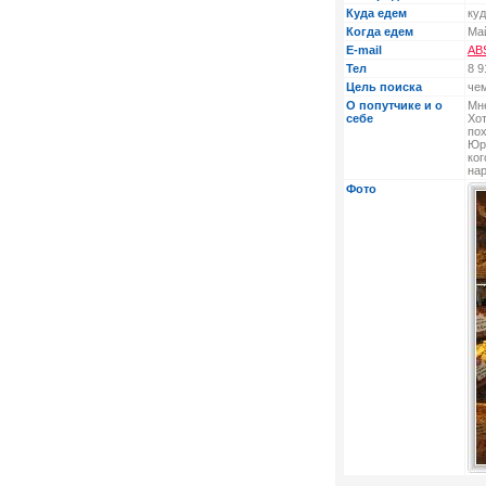
Куда едем
куд
Когда едем
Ма
E-mail
AB
Тел
8 9
Цель поиска
чем
О попутчике и о
Мне
себе
Хот
пох
Юр
ког
нар
Фото