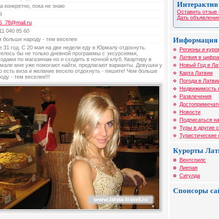
Интерактив
а конкретно, пока не знаю
Оставить отзыв 
й
Дать объявление
S_78@mail.ru
11 040 85 60
Информация 
 больше народу - тем веселее
 31 год. С 20 мая на две недели еду в Юрмалу отдохнуть.
Регионы и куро
елось бы не только дневной программы с эксурсиями,
Латвия в цифра
одами по магазинам но и сходить в ночной клуб. Квартиру в
Новый Год в Ла
мале мне уже помогают найти, предлагают варианты. Девушки у
о есть виза и желание весело отдохнуть - пишите! Чем больше
Карта Латвии
оду - тем веселее!!!
Погода в Латви
Недвижимость 
Развлечения
Достопримечат
Новости
Подписаться на
Туры в другие 
Туристические
Курорты Лат
Вентспилс
Лиепая
Сигулда
Спонсоры са