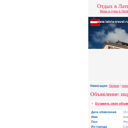
Отдых в Лат
Визы и туры в Лат
Навигация
:
Латвия
/
пои
Объявление: ищ
Оставить свое объя
Дата обявления
15.
Имя
Ал
Пол
Же
Из города
Са