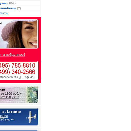
умы
(1045)
оальбомы
(2)
такты
т в избранное!
вию
от 1500 руб. »
от 150 у.е. »
 в Латвию
вание
20 у.е. »»