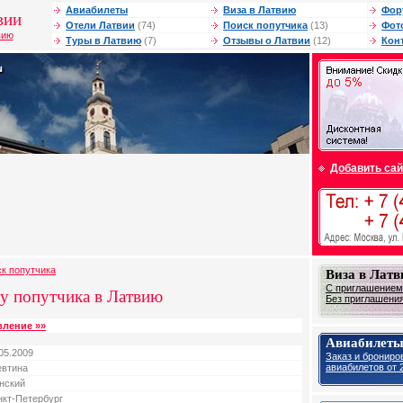
Авиабилеты
Виза в Латвию
Фор
вии
Отели Латвии
(74)
Поиск попутчика
(13)
Фот
вию
Туры в Латвию
(7)
Отзывы о Латвии
(12)
Кон
Добавить сай
ск попутчика
Виза в Лат
С приглашением 
у попутчика в Латвию
Без приглашения 
вление »»
Авиабилеты
05.2009
Заказ и брониро
авиабилетов от 2
евтина
нский
нкт-Петербург